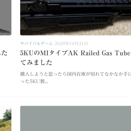
サバイバルゲーム
2020年10月31日
れた
5KUのMIタイプAK Railed Gas Tu
てみました
購入しようと思ったら国内在庫が切れてなかなか手
った5KU製...