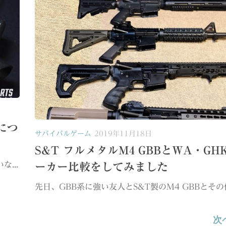
につ
サバイバルゲーム
2019年11月18日
S&T フルメタルM4 GBBとWA・GH
...
ーカー比較をしてみました
先日、GBB系に強い友人とS&T製のM4 GBBとその他
次