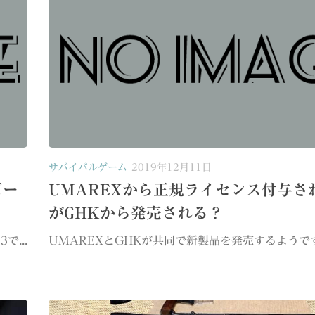
サバイバルゲーム
2019年12月11日
ビー
UMAREXから正規ライセンス付与され
がGHKから発売される？
で...
UMAREXとGHKが共同で新製品を発売するようです。