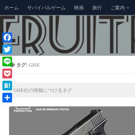
ホーム
サバイバルゲーム
映画
旅行
ご案内
コンテンツへスキップ
Facebook
Twitter
タグ:
GHK
Line
Pocket
GHK社の情報につけるタグ
Hatena
共
有