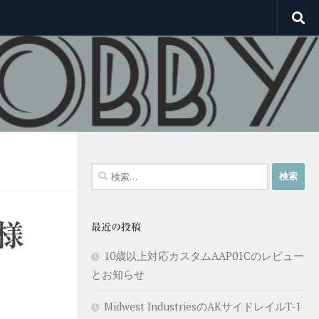
検
索:
様
最近の投稿
10歳以上対応カスタムAAP01Cのレビュー
とお知らせ
。
Midwest IndustriesのAKサイドレイルT-1