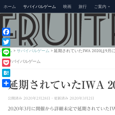
ホーム
サバイバルゲーム
映画
旅行
ご案内
コンテンツへスキップ
Facebook
Twitter
ホーム
>
サバイバルゲーム
>
延期されていたIWA 2020は9
Line
サバイバルゲーム
Pocket
Hatena
延期されていたIWA 2
共
公開済み
2020年2月28日
· 更新済み
2020年3月2日
有
2020年3月に開催から詳細未定で延期されていたI